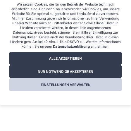
Datenschutzbeauftragter der Stern-Apotheke
Wir setzen Cookies, die für den Betrieb der Website technisch
Ludgeristr. 66
erforderlich sind. Darüber hinaus verwenden wir Cookies, um unsere
48143 Münster
Website für Sie optimal zu gestalten und fortlaufend zu verbessern.
Tel.
:
0251 44910
Mit Ihrer Zustimmung geben wir Informationen zu Ihrer Verwendung
unserer Website auch an Drittanbieter weiter. Soweit dabei Daten in
Fax
: 0049-251-58959
Ländern verarbeitet werden, in denen kein angemessenes
E-Mail
:
datenschutz@stern-apotheke-muenster.de
Datenschutzniveau besteht, stimmen Sie mit Ihrer Einwilligung zur
Nutzung dieser Dienste auch der Verarbeitung Ihrer Daten in diesen
Ländern gem. Artikel 49 Abs. 1 lit. a DSGVO zu. Weitere Informationen
Weitere Hinweise:
können Sie unserer
Datenschutzerklärung
entnehmen.
Streitschlichtung
ALLE AKZEPTIEREN
Wir sind weder verpflichtet noch bereit, an einem
Streitbeilegungsverfahren vor einer
NUR NOTWENDIGE AKZEPTIEREN
Verbraucherschlichtungsstelle teilzunehmen.
EINSTELLUNGEN VERWALTEN
Haftung
Wir sind für die Inhalte unserer Internetseiten verantwortlich. Alle
Inhalte werden mit der gebotenen Sorgfalt und nach bestem
Wissen erstellt. Soweit wir auf unseren Internetseiten mittels Links
auf Internetseiten Dritter verweisen, können wir keine Gewähr für
die fortwährende Aktualität, Richtigkeit und Vollständigkeit der
verlinkten Inhalte übernehmen, da diese Inhalte außerhalb
unseres Verantwortungsbereichs liegen und wir auf die